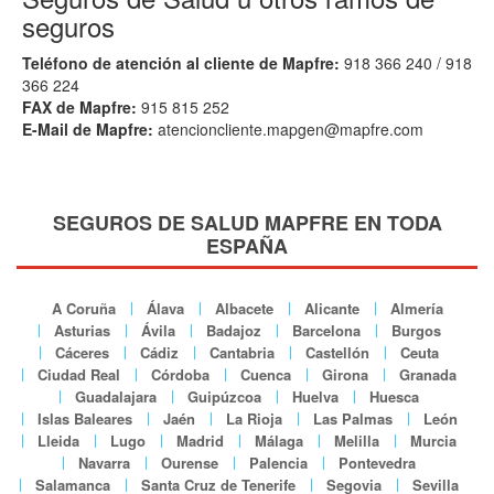
seguros
Teléfono de atención al cliente de Mapfre:
918 366 240 / 918
366 224
FAX de Mapfre:
915 815 252
E-Mail de Mapfre:
atencioncliente.mapgen@mapfre.com
SEGUROS DE SALUD MAPFRE EN TODA
ESPAÑA
A Coruña
Álava
Albacete
Alicante
Almería
Asturias
Ávila
Badajoz
Barcelona
Burgos
Cáceres
Cádiz
Cantabria
Castellón
Ceuta
Ciudad Real
Córdoba
Cuenca
Girona
Granada
Guadalajara
Guipúzcoa
Huelva
Huesca
Islas Baleares
Jaén
La Rioja
Las Palmas
León
Lleida
Lugo
Madrid
Málaga
Melilla
Murcia
Navarra
Ourense
Palencia
Pontevedra
Salamanca
Santa Cruz de Tenerife
Segovia
Sevilla