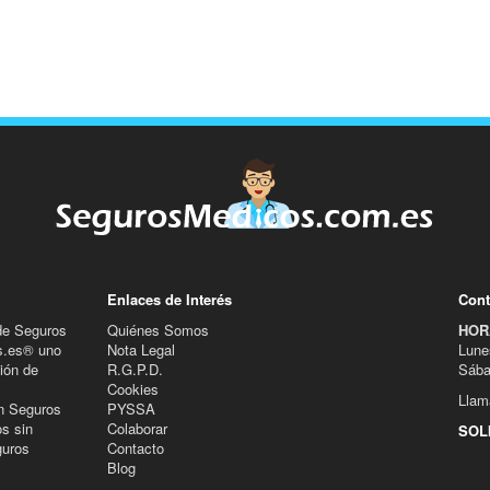
Enlaces de Interés
Cont
de Seguros
Quiénes Somos
HOR
s.es® uno
Nota Legal
Lune
ión de
R.G.P.D.
Sába
Cookies
Llam
n Seguros
PYSSA
s sin
Colaborar
SOL
guros
Contacto
Blog