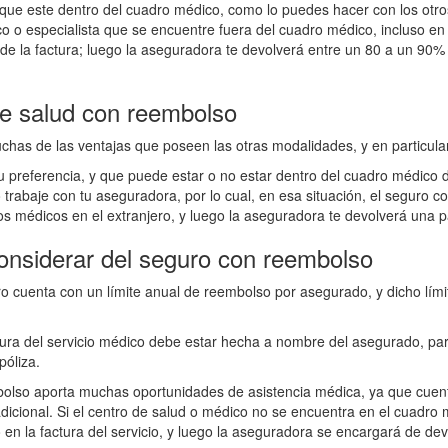
r que este dentro del cuadro médico, como lo puedes hacer con los otr
o o especialista que se encuentre fuera del cuadro médico, incluso e
 de la factura; luego la aseguradora te devolverá entre un 80 a un 90% 
de salud con reembolso
as de las ventajas que poseen las otras modalidades, y en particular 
tu preferencia, y que puede estar o no estar dentro del cuadro médico 
rabaje con tu aseguradora, por lo cual, en esa situación, el seguro c
os médicos en el extranjero, y luego la aseguradora te devolverá una p
onsiderar del seguro con reembolso
ro cuenta con un límite anual de reembolso por asegurado, y dicho l
tura del servicio médico debe estar hecha a nombre del asegurado, p
póliza.
olso aporta muchas oportunidades de asistencia médica, ya que cuenta
dicional. Si el centro de salud o médico no se encuentra en el cuadro
n la factura del servicio, y luego la aseguradora se encargará de devol