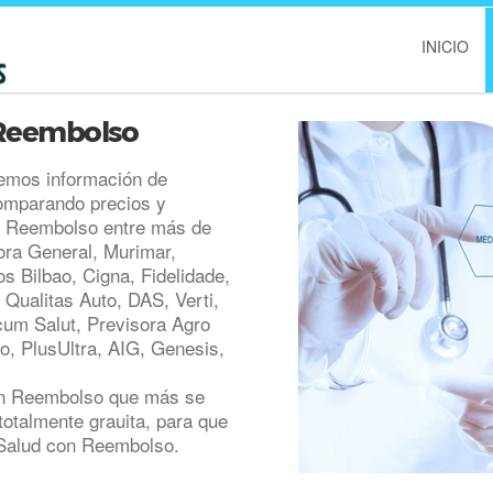
INICIO
 Reembolso
emos información de
omparando precios y
n Reembolso entre más de
ra General, Murimar,
s Bilbao, Cigna, Fidelidade,
 Qualitas Auto, DAS, Verti,
cum Salut, Previsora Agro
ro, PlusUltra, AIG, Genesis,
on Reembolso que más se
otalmente grauita, para que
 Salud con Reembolso.