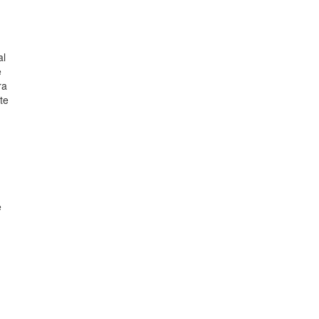
al
e
ra
te
e