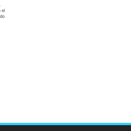
,
 el
ido