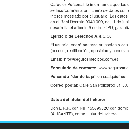
Carácter Personal, le informamos que los da
se incorporarán a un fichero de datos con 
interés mostrado por el usuario. Los dato
en el Real Decreto 994/1999, de 11 de jun
desarrolla el artículo 9 de la LOPD, garant
Ejercicio de Derechos A.R.C.O.
El usuario, podrá ponerse en contacto co
(acceso, rectificación, oposición y cancela
Email
: info@segurosmedicos.com.es
Formulario de contacto
: www.segurosmed
Pulsando “dar de baja”
en cualquier com
Correo postal
: Calle San Policarpo 51-53
Datos del titular del fichero:
Don E.R.R. con NIF 45569552C con domicili
(ALICANTE), como titular del fichero.