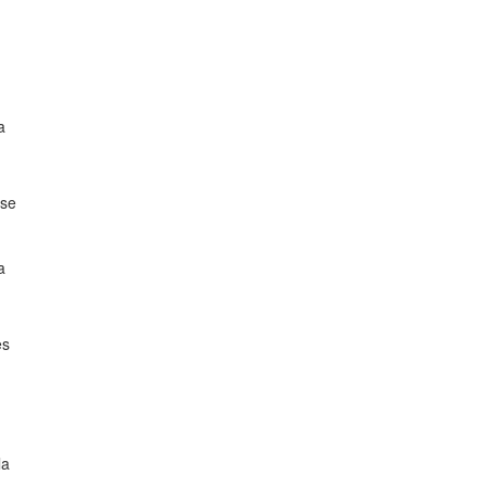
a
 se
a
es
la