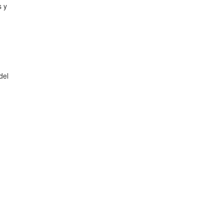
s y
del