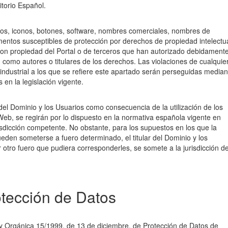
ritorio Español.
gos, iconos, botones, software, nombres comerciales, nombres de
mentos susceptibles de protección por derechos de propiedad intelectu
 son propiedad del Portal o de terceros que han autorizado debidament
n como autores o titulares de los derechos. Las violaciones de cualquie
 industrial a los que se refiere este apartado serán perseguidas median
 en la legislación vigente.
r del Dominio y los Usuarios como consecuencia de la utilización de los
 Web, se regirán por lo dispuesto en la normativa española vigente en
urisdicción competente. No obstante, para los supuestos en los que la
eden someterse a fuero determinado, el titular del Dominio y los
 otro fuero que pudiera corresponderles, se somete a la jurisdicción d
tección de Datos
ey Orgánica 15/1999, de 13 de diciembre, de Protección de Datos de