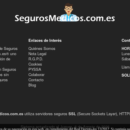
Enlaces de Interés
Cont
de Seguros
Quiénes Somos
HOR
s.es® uno
Nota Legal
Lune
ión de
R.G.P.D.
Sába
Cookies
Llam
n Seguros
PYSSA
s sin
Colaborar
SOL
guros
Contacto
Blog
icos.com.es
utiliza servidores seguros
SSL
(Secure Sockets Layer), HTTPS 
Sistema actualizado el Jueves, 6 de Agosto de 2026
cos de su navegación en esta web, en cumplimiento del Real Decreto-ley 13/2012. Si continúa 