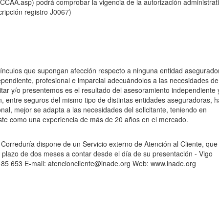
CAA.asp) podrá comprobar la vigencia de la autorización administrat
ripción registro J0067)
e vínculos que supongan afección respecto a ninguna entidad asegurado
ependiente, profesional e imparcial adecuándolos a las necesidades de
citar y/o presentemos es el resultado del asesoramiento independiente 
n, entre seguros del mismo tipo de distintas entidades aseguradoras, h
onal, mejor se adapta a las necesidades del solicitante, teniendo en
éste como una experiencia de más de 20 años en el mercado.
a Correduría dispone de un Servicio externo de Atención al Cliente, que
 plazo de dos meses a contar desde el día de su presentación - Vigo
 485 653 E-mail: atencioncliente@inade.org Web: www.inade.org