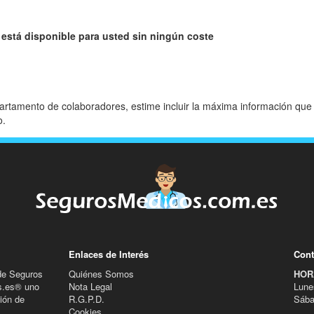
 está disponible para usted sin ningún coste
partamento de colaboradores, estime incluir la máxima información que
o.
Enlaces de Interés
Cont
de Seguros
Quiénes Somos
HOR
s.es® uno
Nota Legal
Lune
ión de
R.G.P.D.
Sába
Cookies