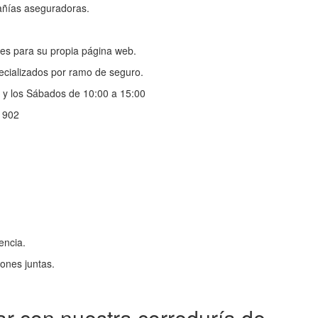
añías aseguradoras.
es para su propia página web.
pecializados por ramo de seguro.
0 y los Sábados de 10:00 a 15:00
O 902
encia.
ones juntas.
ar con nuestra correduría de