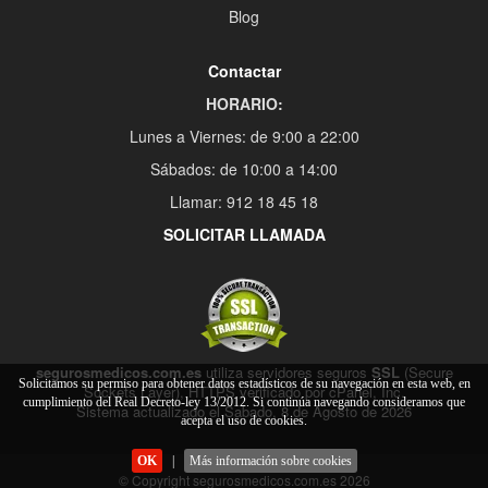
Blog
Contactar
HORARIO:
Lunes a Viernes: de 9:00 a 22:00
Sábados: de 10:00 a 14:00
Llamar: 912 18 45 18
SOLICITAR LLAMADA
segurosmedicos.com.es
utiliza servidores seguros
SSL
(Secure
Solicitamos su permiso para obtener datos estadísticos de su navegación en esta web, en
Sockets Layer), HTTPS verificado por cPanel, Inc.
cumplimiento del Real Decreto-ley 13/2012. Si continúa navegando consideramos que
Sistema actualizado el Sabado, 8 de Agosto de 2026
acepta el uso de cookies.
OK
|
Más información sobre cookies
© Copyright segurosmedicos.com.es 2026