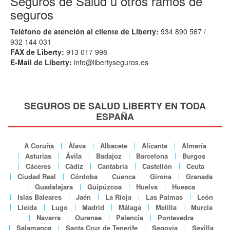
Seguros de Salud u otros ramos de
seguros
Teléfono de atención al cliente de Liberty:
934 890 567 /
932 144 031
FAX de Liberty:
913 017 998
E-Mail de Liberty:
info@libertyseguros.es
SEGUROS DE SALUD LIBERTY EN TODA
ESPAÑA
A Coruña
Álava
Albacete
Alicante
Almería
Asturias
Ávila
Badajoz
Barcelona
Burgos
Cáceres
Cádiz
Cantabria
Castellón
Ceuta
Ciudad Real
Córdoba
Cuenca
Girona
Granada
Guadalajara
Guipúzcoa
Huelva
Huesca
Islas Baleares
Jaén
La Rioja
Las Palmas
León
Lleida
Lugo
Madrid
Málaga
Melilla
Murcia
Navarra
Ourense
Palencia
Pontevedra
Salamanca
Santa Cruz de Tenerife
Segovia
Sevilla