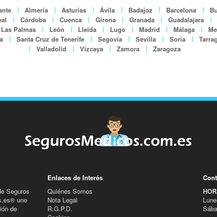
ante
Almería
Asturias
Ávila
Badajoz
Barcelona
Bu
al
Córdoba
Cuenca
Girona
Granada
Guadalajara
Las Palmas
León
Lleida
Lugo
Madrid
Málaga
Mel
a
Santa Cruz de Tenerife
Segovia
Sevilla
Soria
Tarra
Valladolid
Vizcaya
Zamora
Zaragoza
Enlaces de Interés
Cont
de Seguros
Quiénes Somos
HOR
s.es® uno
Nota Legal
Lune
ión de
R.G.P.D.
Sába