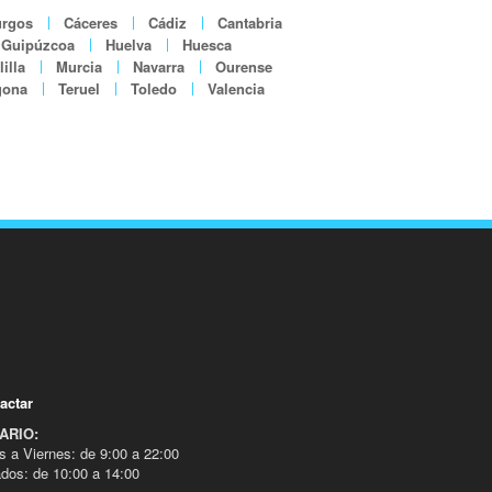
rgos
Cáceres
Cádiz
Cantabria
Guipúzcoa
Huelva
Huesca
illa
Murcia
Navarra
Ourense
gona
Teruel
Toledo
Valencia
actar
ARIO:
s a Viernes: de 9:00 a 22:00
dos: de 10:00 a 14:00