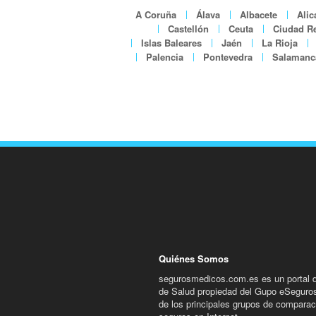
A Coruña
Álava
Albacete
Alic
Castellón
Ceuta
Ciudad Re
Islas Baleares
Jaén
La Rioja
Palencia
Pontevedra
Salamanc
Quiénes Somos
segurosmedicos.com.es es un portal 
de Salud propiedad del Gupo eSeguro
de los principales grupos de comparac