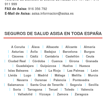
911 999
FAX de Asisa:
916 356 792
E-Mail de Asisa:
asisa.informacion@asisa.es
SEGUROS DE SALUD ASISA EN TODA ESPAÑA
A Coruña
Álava
Albacete
Alicante
Almería
Asturias
Ávila
Badajoz
Barcelona
Burgos
Cáceres
Cádiz
Cantabria
Castellón
Ceuta
Ciudad Real
Córdoba
Cuenca
Girona
Granada
Guadalajara
Guipúzcoa
Huelva
Huesca
Islas Baleares
Jaén
La Rioja
Las Palmas
León
Lleida
Lugo
Madrid
Málaga
Melilla
Murcia
Navarra
Ourense
Palencia
Pontevedra
Salamanca
Santa Cruz de Tenerife
Segovia
Sevilla
Soria
Tarragona
Teruel
Toledo
Valencia
Valladolid
Vizcaya
Zamora
Zaragoza